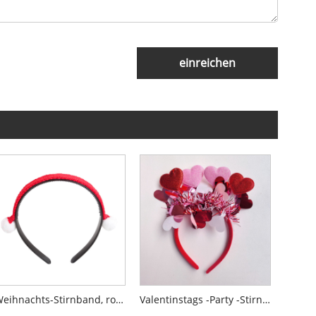
einreichen
Weihnachts-Stirnband, roter Garn-Pom-Pom-Damen-Kopfschmuck
Valentinstags -Party -Stirnbänder