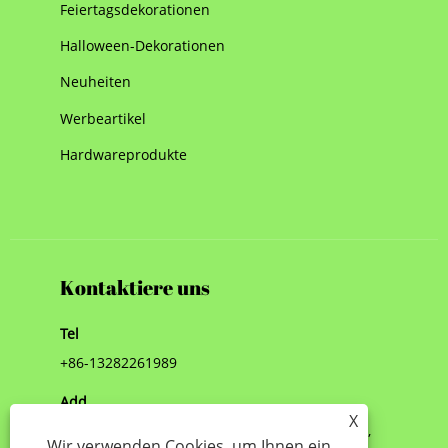
Feiertagsdekorationen
Halloween-Dekorationen
Neuheiten
Werbeartikel
Hardwareprodukte
Kontaktiere uns
Tel
+86-13282261989
Add
X
Kangcheng Sunshine Building, Bezirk Yinzhou,
Wir verwenden Cookies, um Ihnen ein