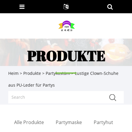
PRODUKTE
Heim
>
Produkte
>
Partykostüm
> Lustige Clown-Schuhe
aus PU-Leder für Partys
Alle Produkte
Partymaske
Partyhut