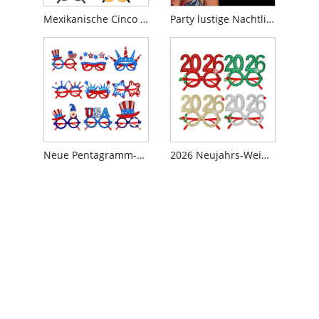
Mexikanische Cinco De Mayo Partygläser
Party lustige Nachtlicht leuchtende Farbwechselbrille
Neue Pentagramm-Brille zum Unabhängigkeitstag
2026 Neujahrs-Weihnachtsfeier-Dekorationsgläser